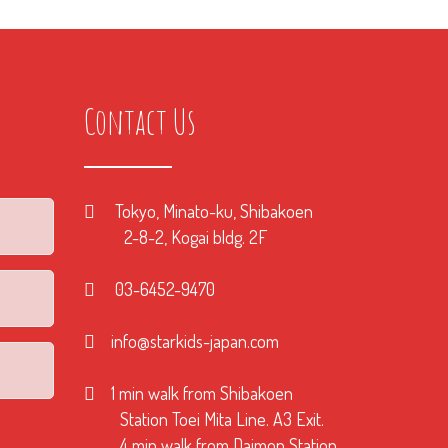
Contact Us
Tokyo, Minato-ku, Shibakoen
2-8-2, Kogai bldg. 2F
03-6452-9470
info@starkids-japan.com
1 min walk from Shibakoen
Station Toei Mita Line. A3 Exit.
4 min walk from Daimon Station