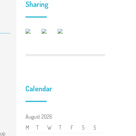
Sharing
Calendar
August 2026
M
T
W
T
F
S
S
 up