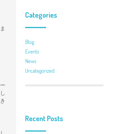
Categories
ま
Blog
Events
News
Uncategorized
ー
し
き
Recent Posts
し