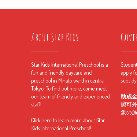
About Star Kids
Gove
Star Kids International Preschool is a
Students
fun and friendly daycare and
apply fo
preschool in Minato ward in central
subsidy
Tokyo. To find out more, come meet
our team of friendly and experienced
助成
staff!
認可
象の
Click here to learn more about Star
Kids International Preschool!