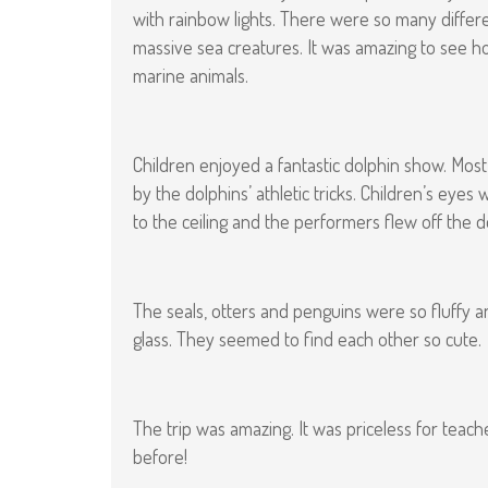
with rainbow lights. There were so many differe
massive sea creatures. It was amazing to see
marine animals.
Children enjoyed a fantastic dolphin show. Most
by the dolphins’ athletic tricks. Children’s e
to the ceiling and the performers flew off the 
The seals, otters and penguins were so fluffy a
glass. They seemed to find each other so cute.
The trip was amazing. It was priceless for teach
before!