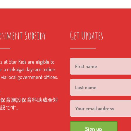
rnment Subsidy
Get Updates
 at Star Kids are eligible to
r a ninkaigai daycare tuition
 via local government offices.
金
外保育施設保育料助成金対
施設です。