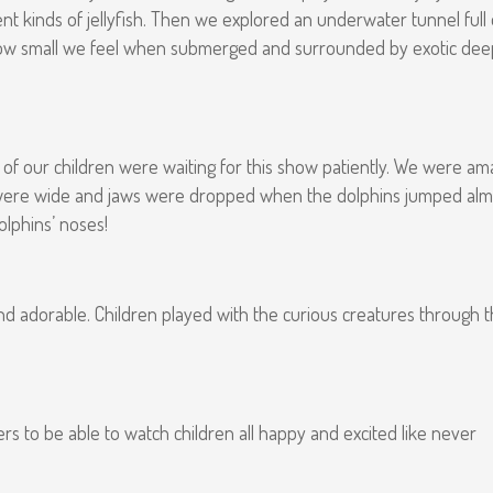
nt kinds of jellyfish. Then we explored an underwater tunnel full 
 how small we feel when submerged and surrounded by exotic dee
 of our children were waiting for this show patiently. We were a
yes were wide and jaws were dropped when the dolphins jumped alm
dolphins’ noses!
nd adorable. Children played with the curious creatures through 
ers to be able to watch children all happy and excited like never