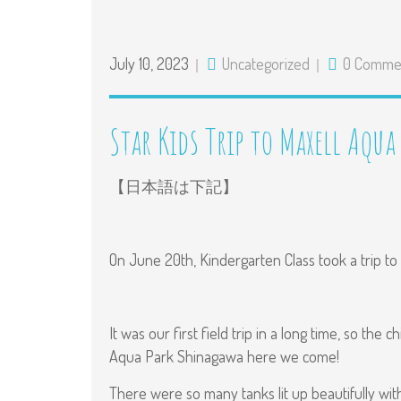
July 10, 2023
Uncategorized
0 Comme
Star Kids Trip to
Maxell Aqua
【日本語は下記】
On June 20th, Kindergarten Class took a trip to
It was our first field trip in a long time, so th
Aqua Park Shinagawa here we come!
There were so many tanks lit up beautifully withi