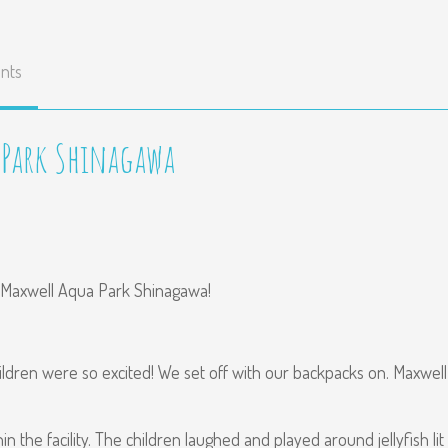
nts
 Park Shinagawa
Maxwell Aqua Park Shinagawa
!
e children were so excited! We set off with our backpacks on. Maxwell
n the facility. The children laughed and played around jellyfish lit