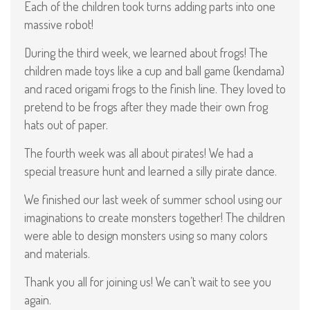
Each of the children took turns adding parts into one
massive robot!
During the third week, we learned about frogs! The
children made toys like a cup and ball game (kendama)
and raced origami frogs to the finish line. They loved to
pretend to be frogs after they made their own frog
hats out of paper.
The fourth week was all about pirates! We had a
special treasure hunt and learned a silly pirate dance.
We finished our last week of summer school using our
imaginations to create monsters together! The children
were able to design monsters using so many colors
and materials.
Thank you all for joining us! We can’t wait to see you
again.