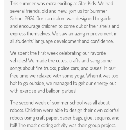
This summer was extra exciting at Star Kids. We had
several friends, old and new, join us for Summer
School 2024. Our curriculum was designed to guide
and encourage children to come out of their shells and
express themselves. We saw amazing improvement in
all students’ language development and confidence.
We spent the first week celebrating our favorite
vehicles! We made the cutest crafts and sang some
songs about fire trucks, police cars, and buses! In our
free time we relaxed with some yoga. When it was too
hot to go outside, we managed to get our energy out
with exercise and balloon parties!
The second week of summer school was all about
robots. Children were able to design their own colorful
robots using craft paper, paper bags, glue, sequins, and
foil! The most exciting activity was their group project.