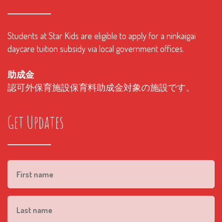
Students at Star Kids are eligible to apply for a ninkaigai
daycare tuition subsidy via local government offices.
助成金
認可外保育施設保育料助成金対象の施設です。
Get Updates