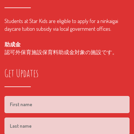
Students at Star Kids are eligible to apply for a ninkaigai
daycare tuition subsidy via local government offices.
助成金
認可外保育施設保育料助成金対象の施設です。
Get Updates