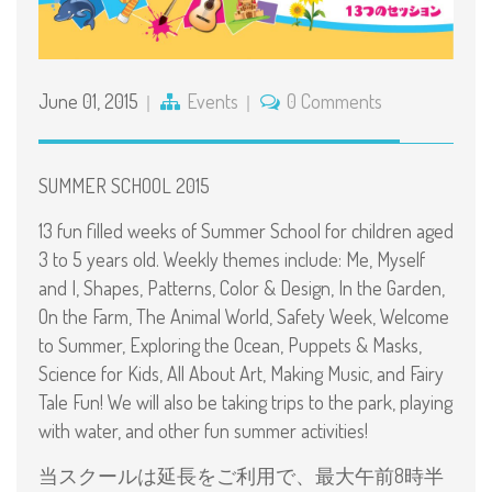
June 01, 2015
Events
0 Comments
SUMMER SCHOOL 2015
13 fun filled weeks of Summer School for children aged
3 to 5 years old. Weekly themes include: Me, Myself
and I, Shapes, Patterns, Color & Design, In the Garden,
On the Farm, The Animal World, Safety Week, Welcome
to Summer, Exploring the Ocean, Puppets & Masks,
Science for Kids, All About Art, Making Music, and Fairy
Tale Fun! We will also be taking trips to the park, playing
with water, and other fun summer activities!
当スクールは延長をご利用で、最大午前8時半