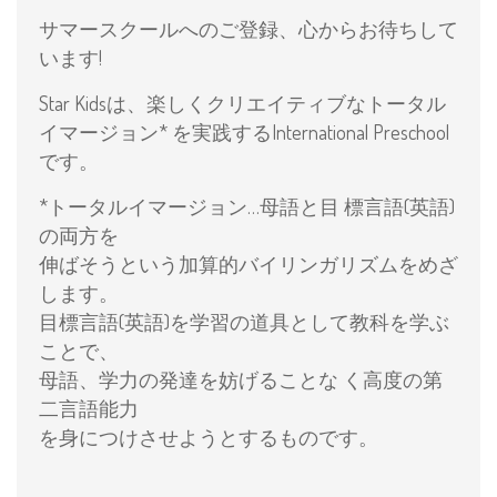
サマースクールへのご登録、心からお待ちして
います!
Star Kidsは、楽しくクリエイティブなトータル
イマージョ
ン* を実践するInternational Preschool
です。
*トータルイマージョン…母語と目 標言語(英語)
の両方を
伸ばそうという加算的バイリンガリズムをめざ
します。
目標言語(英語)を学習の道具として教科を学ぶ
ことで、
母語、学力の発達を妨げることな く高度の第
二言語能力
を身につけさせようとするものです。