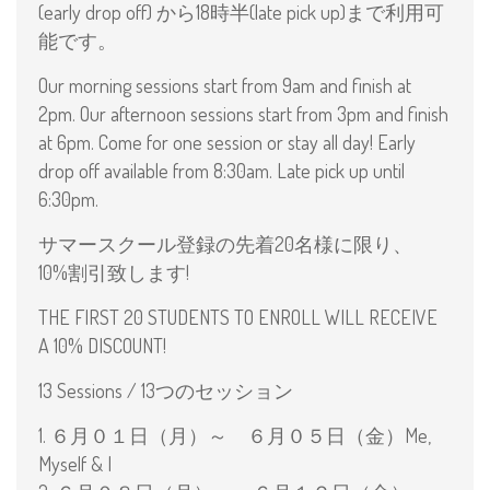
(earl
y drop off) から18時半(late pick up)まで利用可
能です。
Our morning sessions start from 9am and finish at
2pm. Our afternoon sessions start from 3pm and finish
at 6pm. Come for one session or stay all day! Early
drop off available from 8:30am. Late pick up
until
6:30pm.
サマースクール登録の先着20名様に限り、
10%割引致します!
THE FIRST 20 STUDENTS TO ENROLL WILL RECEIVE
A 10% DISCOUNT!
13 Sessions / 13つのセッション
1. ６月０１日（月）～ ６月０５日（金）Me,
Myself & I