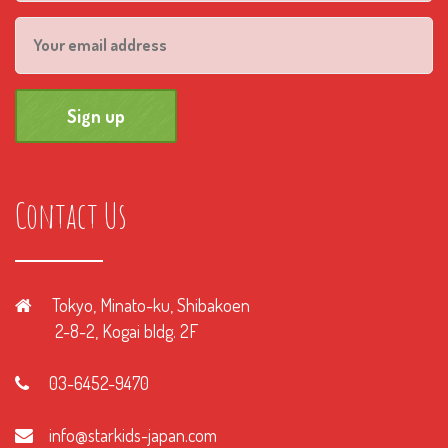
Contact Us
Tokyo, Minato-ku, Shibakoen
2-8-2, Kogai bldg. 2F
03-6452-9470
info@starkids-japan.com