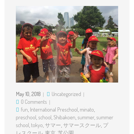
May 10, 2018
Uncategorized
0 Comments
fun
,
International Preschool
,
minato
,
preschool
,
school
,
Shibakoen
,
summer
,
summer
school
,
tokyo
,
サマー
,
サマースクール
,
プ
レスクール
,
東京
,
芝公園