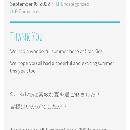
September 16, 2022
Uncategorized
0 Comments
Thank You
We had a wonderful summer here at Star Kids!
We hope you all had a cheerful and exciting summer
this year, too!
Star Kidsでは素敵な夏を過ごせました！
皆様はいかがでしたか？