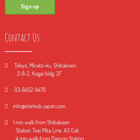
Contact Us
Tokyo, Minato-ku, Shibakoen
2-8-2, Kogai bldg. 2F
03-6452-9470
info@starkids-japan.com
1 min walk from Shibakoen
Station Toei Mita Line. A3 Exit.
4 min walk from Daimon Station